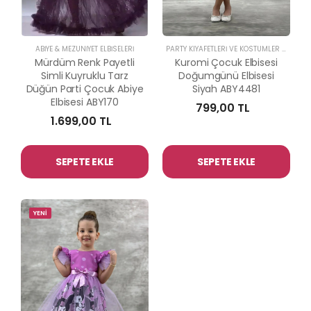
ABİYE & MEZUNİYET ELBİSELERİ
PARTY KIYAFETLERİ VE KOSTÜMLER
-
ABİYE 
Mürdüm Renk Payetli
Kuromi Çocuk Elbisesi
Simli Kuyruklu Tarz
Doğumgünü Elbisesi
Düğün Parti Çocuk Abiye
Siyah ABY4481
Elbisesi ABY170
799,00 TL
1.699,00 TL
SEPETE EKLE
SEPETE EKLE
YENİ