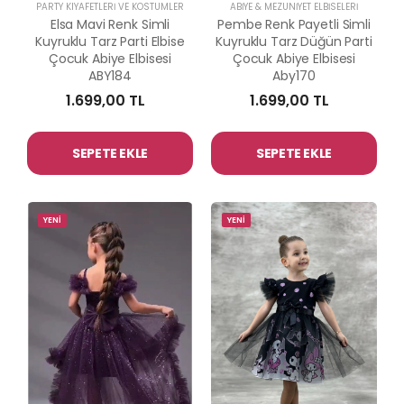
PARTY KIYAFETLERİ VE KOSTÜMLER
ABİYE & MEZUNİYET ELBİSELERİ
Elsa Mavi Renk Simli
Pembe Renk Payetli Simli
Kuyruklu Tarz Parti Elbise
Kuyruklu Tarz Düğün Parti
Çocuk Abiye Elbisesi
Çocuk Abiye Elbisesi
ABY184
Aby170
1.699,00 TL
1.699,00 TL
SEPETE EKLE
SEPETE EKLE
YENİ
YENİ