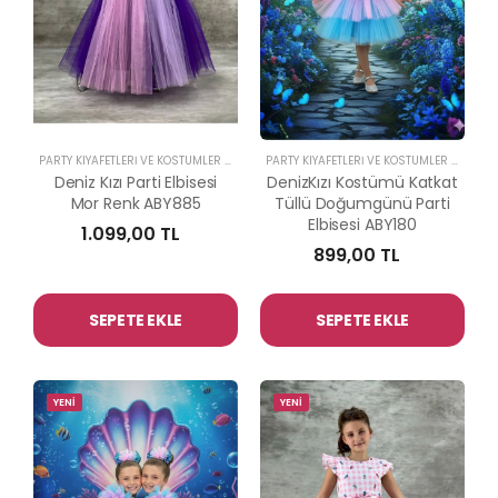
PARTY KIYAFETLERİ VE KOSTÜMLER
-
ABİYE KİDS
PARTY KIYAFETLERİ VE KOSTÜMLER
-
ABİYE 
Deniz Kızı Parti Elbisesi
DenizKızı Kostümü Katkat
Mor Renk ABY885
Tüllü Doğumgünü Parti
Elbisesi ABY180
1.099,00 TL
899,00 TL
SEPETE EKLE
SEPETE EKLE
YENİ
YENİ