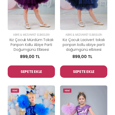
ABİYE & MEZUNİYET ELBİSELERİ
ABİYE & MEZUNİYET ELBİSELERİ
Kız Çocuk Mürdüm Tokalı
Kız Çocuk Lacivert tokalı
Ponpon Kollu Abiye Parti
ponpon kollu abiye parti
Doğumgünü Elbisesi
doğumgünü elbisesi
899,00 TL
899,00 TL
SEPETE EKLE
SEPETE EKLE
YENİ
YENİ