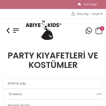
Hızlı Kargo
Kap
Giriş Yap
/
Kayıt Ol
0
PARTY KIYAFETLERİ VE
KOSTÜMLER