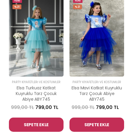
YENİ
YENİ
%21
%21
PARTY KIYAFETLERİ VE KOSTÜMLER
PARTY KIYAFETLERİ VE KOSTÜMLER
Elsa Turkuaz Katkat
Elsa Mavi Katkat Kuyruklu
Kuyruklu Tarz Çocuk
Tarz Çocuk Abiye
Abiye ABY745
ABY745
999,00 TL
799,00 TL
999,00 TL
799,00 TL
SEPETE EKLE
SEPETE EKLE