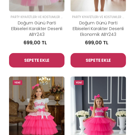
PARTY KIYAFETLERİ VE KOSTÜMLER
-
ABİYE KİDS
PARTY KIYAFETLERİ VE KOSTÜMLER
-
ABİYE 
Doğum Günü Parti
Doğum Günü Parti
Elbiseleri Karakter Desenli
Elbiseleri Karakter Desenli
ABY243
Ekonomik ABY243
699,00 TL
699,00 TL
SEPETE EKLE
SEPETE EKLE
YENİ
YENİ