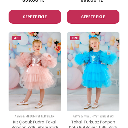
859,00 TL
899,00 TL
SEPETE EKLE
SEPETE EKLE
YENİ
YENİ
ABİYE & MEZUNİYET ELBİSELERİ
ABİYE & MEZUNİYET ELBİSELERİ
Kız Çocuk Pudra Tokalı
Tokalı Turkuaz Ponpon
Ponpon Kollu Abiye Parti
Kollu Pul Payet Tüllü Parti