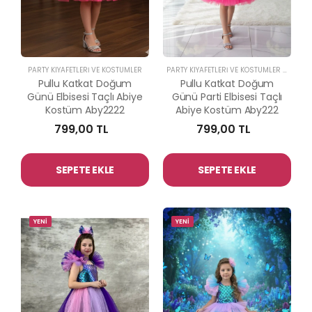
PARTY KIYAFETLERİ VE KOSTÜMLER
PARTY KIYAFETLERİ VE KOSTÜMLER
-
ABİYE 
Pullu Katkat Doğum
Pullu Katkat Doğum
Günü Elbisesi Taçlı Abiye
Günü Parti Elbisesi Taçlı
Kostüm Aby2222
Abiye Kostüm Aby222
799,00 TL
799,00 TL
SEPETE EKLE
SEPETE EKLE
YENİ
YENİ