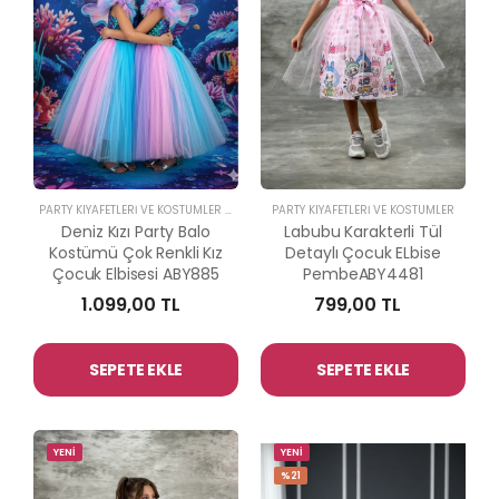
PARTY KIYAFETLERİ VE KOSTÜMLER
-
ABİYE KİDS
PARTY KIYAFETLERİ VE KOSTÜMLER
Deniz Kızı Party Balo
Labubu Karakterli Tül
Kostümü Çok Renkli Kız
Detaylı Çocuk ELbise
Çocuk Elbisesi ABY885
PembeABY4481
1.099,00 TL
799,00 TL
SEPETE EKLE
SEPETE EKLE
YENİ
YENİ
%21