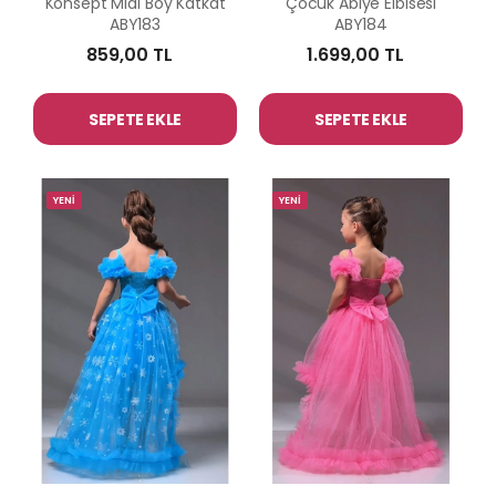
Konsept Midi Boy Katkat
Çocuk Abiye Elbisesi
ABY183
ABY184
859,00 TL
1.699,00 TL
SEPETE EKLE
SEPETE EKLE
YENİ
YENİ