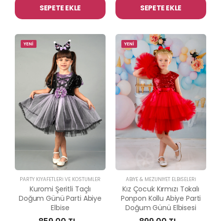
SEPETE EKLE
SEPETE EKLE
YENİ
YENİ
PARTY KIYAFETLERİ VE KOSTÜMLER
ABİYE & MEZUNİYET ELBİSELERİ
Kuromi Şeritli Taçlı
Kız Çocuk Kırmızı Tokalı
Doğum Günü Parti Abiye
Ponpon Kollu Abiye Parti
Elbise
Doğum Günü Elbisesi