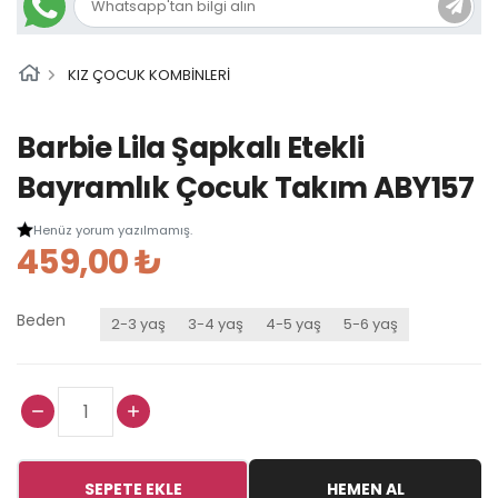
KIZ ÇOCUK KOMBİNLERİ
Barbie Lila Şapkalı Etekli
Bayramlık Çocuk Takım ABY157
Henüz yorum yazılmamış.
459,00 ₺
Beden
2-3 yaş
3-4 yaş
4-5 yaş
5-6 yaş
SEPETE EKLE
HEMEN AL