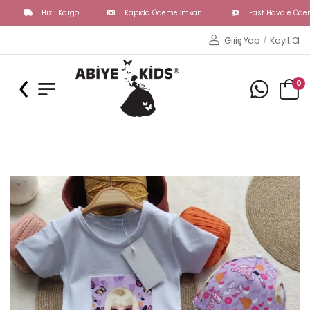
Hızlı Kargo
Giriş Yap
/
Kayıt Ol
0