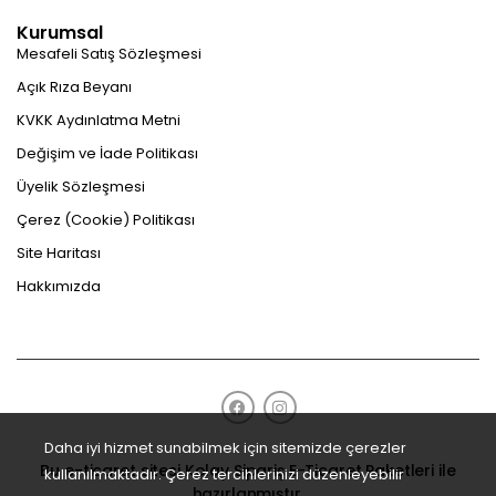
Kurumsal
Mesafeli Satış Sözleşmesi
Açık Rıza Beyanı
KVKK Aydınlatma Metni
Değişim ve İade Politikası
Üyelik Sözleşmesi
Çerez (Cookie) Politikası
Site Haritası
Hakkımızda
Daha iyi hizmet sunabilmek için sitemizde çerezler
Bu e-ticaret sitesi
Kolay Sipariş E-Ticaret Paketleri
ile
kullanılmaktadır. Çerez tercihlerinizi düzenleyebilir
hazırlanmıştır.