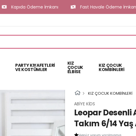
apıda Ödeme İmkanı
Fast Havale Ödeme İmkanı
KIZ
PARTY KIYAFETLERİ
KIZ ÇOCUK
ÇOCUK
VE KOSTÜMLER
KOMBİNLERİ
ELBİSE
KIZ ÇOCUK KOMBİNLERİ
ABİYE KİDS
Leopar Desenli
Takım 6/14 Yaş
Henüz yorum yazılmamış.