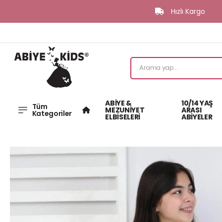
Hızlı Kargo
K
ABİYE &
10/14 YAŞ
Tüm
MEZUNİYET
ARASI
Kategoriler
ELBİSELERİ
ABİYELER