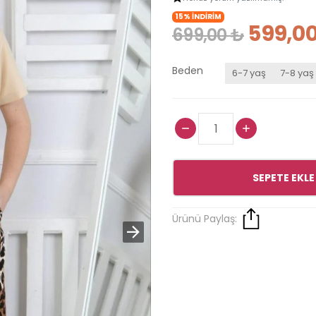
15% İNDİRİM
599,00
699,00 ₺
Beden
6-7 yaş
7-8 yaş
SEPETE EKLE
Ürünü Paylaş: