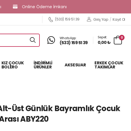
Online Ödeme İmkanı
(533) 159 51 39
Giriş Yap
/
Kayıt Ol
Sepet:
0
WhatsApp:
0,00 ₺
(533) 159 51 39
KIZ ÇOCUK
İNDİRİMLİ
ERKEK ÇOCUK
AKSESUAR
BOLERO
ÜRÜNLER
TAKIMLAR
 Alt-Üst Günlük Bayramlık Çocuk
 Arası ABY220