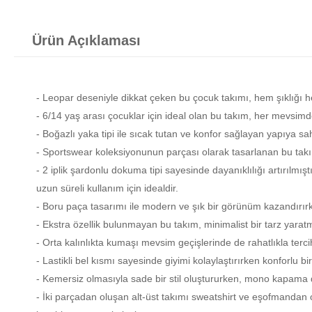
Ürün Açıklaması
- Leopar deseniyle dikkat çeken bu çocuk takımı, hem şıklığı h
- 6/14 yaş arası çocuklar için ideal olan bu takım, her mevsimde
- Boğazlı yaka tipi ile sıcak tutan ve konfor sağlayan yapıya sahi
- Sportswear koleksiyonunun parçası olarak tasarlanan bu takım
- 2 iplik şardonlu dokuma tipi sayesinde dayanıklılığı artırılmışt
uzun süreli kullanım için idealdir.
- Boru paça tasarımı ile modern ve şık bir görünüm kazandırırken
- Ekstra özellik bulunmayan bu takım, minimalist bir tarz yarat
- Orta kalınlıkta kumaşı mevsim geçişlerinde de rahatlıkla tercih 
- Lastikli bel kısmı sayesinde giyimi kolaylaştırırken konforlu bi
- Kemersiz olmasıyla sade bir stil oluştururken, mono kapama d
- İki parçadan oluşan alt-üst takımı sweatshirt ve eşofmandan 