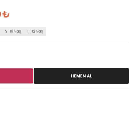
 ₺
9-10 yaş
11-12 yaş
HEMEN AL