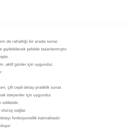
em de rahatlığı bir arada sunar.
 giyilebilecek şekilde tasarlanmıştır.
ptir.
, aktif günler için uygundur.
ır
, çift cepli detay pratiklik sunar.
mak isteyenler için uygundur.
edilebilir.
r oturuş sağlar.
etayı fonksiyonellik katmaktadır.
oluşur